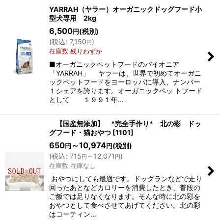
YARRAH（ヤラー）オーガニックドッグフード小
型犬専用 2kg
表示数
:
6,500
(税別)
円
(
税込
:
7,150
)
円
在庫数 残りわずか
並び順
:
■オーガニックペットフードのパイオニア
「YARRAH」 ヤラーは、世界で初めてオーガニ
絞り込む
ックペットフードをヨーロッパに導入、ナンバー
１シェアを誇ります。オーガニックペッ トフード
として １９９１年…
【国産無添加】 *完全手作り* 北の彩 ドッ
グフード・猫おやつ
[
1101
]
650
～10,974
(税別)
円
円
(
税込
:
715
～12,071
)
円
円
在庫数 在庫なし
おやつにしても最適です。ドッグランなどで走り
回ったあとなどカロリーを消費したとき、普段の
ご飯では足りなくなります。そんな時に北の彩を
おやつとして食べさせてあげてください。北の彩
はコーティン…