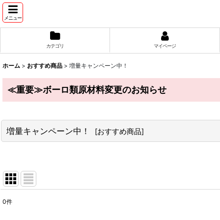
メニュー
カテゴリ
マイページ
ホーム
>
おすすめ商品
>
増量キャンペーン中！
≪重要≫ボーロ類原材料変更のお知らせ
増量キャンペーン中！
[
おすすめ商品
]
0
件
表示数
: