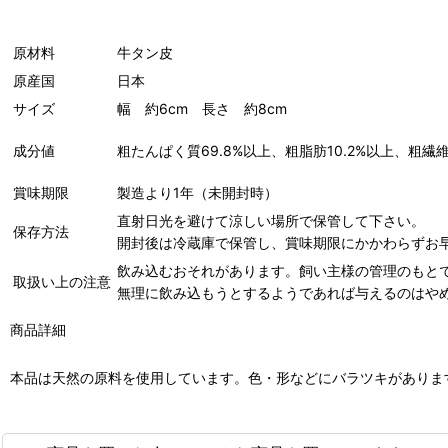
原材料
牛タン皮
原産国
日本
サイズ
幅 約6cm 長さ 約8cm
成分値
粗たんぱく質69.8%以上、粗脂肪10.2%以上、粗繊維1
賞味期限
製造より1年（未開封時）
直射日光を避けて涼しい場所で保管して下さい。
保存方法
開封後は冷蔵庫で保管し、賞味期限にかかわらずお
飲み込むおそれがあります。飼い主様の管理のもと
取扱い上の注意
無理に飲み込もうとするようであれば与えるのはや
商品詳細
本品は天然の原料を使用しています。色・形などにバラツキがありま