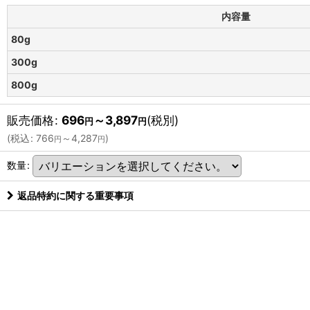
内容量
80g
300g
800g
販売価格
:
696
～3,897
(税別)
円
円
(
税込
:
766
～4,287
)
円
円
数量
:
返品特約に関する重要事項