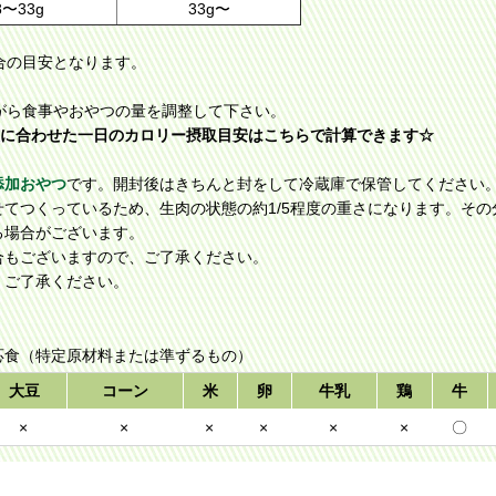
8〜33g
33g〜
合の目安となります。
がら食事やおやつの量を調整して下さい。
態に合わせた一日のカロリー摂取目安はこちらで計算できます☆
添加おやつ
です。開封後はきちんと封をして冷蔵庫で保管してください。
てつくっているため、生肉の状態の約1/5程度の重さになります。そ
る場合がございます。
合もございますので、ご了承ください。
、ご了承ください。
応食（特定原材料または準ずるもの）
大豆
コーン
米
卵
牛乳
鶏
牛
×
×
×
×
×
×
〇