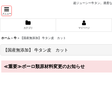
超ジューシー牛タン。適度な
メニュー
カテゴリ
マイページ
ホーム
>
牛
>
【国産無添加】 牛タン皮 カット
【国産無添加】 牛タン皮 カット
≪重要≫ボーロ類原材料変更のお知らせ