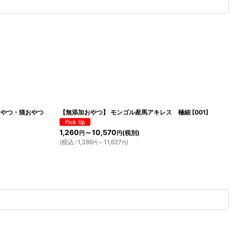
おやつ・猫おやつ
【無添加おやつ】 モンゴル産馬アキレス 極細
[
001
]
1,260
～10,570
(税別)
円
円
(
税込
:
1,386
～11,627
)
円
円