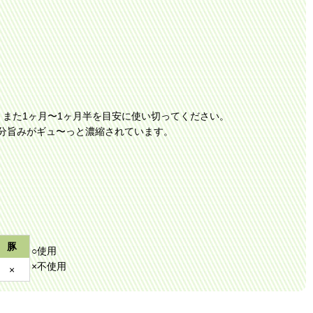
また1ヶ月〜1ヶ月半を目安に使い切ってください。
の分旨みがギュ〜っと濃縮されています。
豚
○使用
×不使用
×