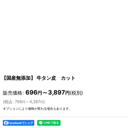
【国産無添加】 牛タン皮 カット
696
～3,897
販売価格
:
(税別)
円
円
(
税込
:
766
～4,287
)
円
円
オプションにより価格が変わる場合もあります。
Facebookでシェア