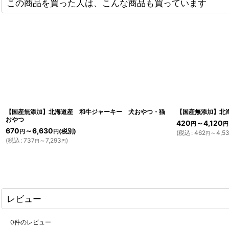
この商品を買った人は、こんな商品も買っています
【国産無添加】北海道産 和牛ジャーキー 犬おやつ・猫
【国産無添加】北
おやつ
420
～4,120
円
円
670
～6,630
(税別)
円
円
(
税込
:
462
～4,53
円
(
税込
:
737
～7,293
)
円
円
レビュー
0
件のレビュー