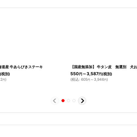
海道産 牛あらびきステーキ
【国産無添加】 牛タン皮 無選別 犬
550
～3,587
(税別)
(税別)
円
円
2
)
(
税込
:
605
～3,946
)
円
円
円