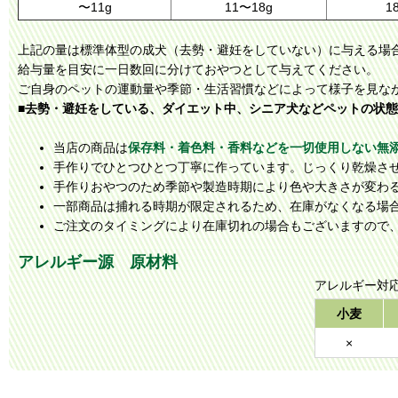
〜11g
11〜18g
1
上記の量は標準体型の成犬（去勢・避妊をしていない）に与える場
給与量を目安に一日数回に分けておやつとして与えてください。
ご自身のペットの運動量や季節・生活習慣などによって様子を見な
■去勢・避妊をしている、ダイエット中、シニア犬などペットの状
当店の商品は
保存料・着色料・香料などを一切使用しない無
手作りでひとつひとつ丁寧に作っています。じっくり乾燥させ
手作りおやつのため季節や製造時期により色や大きさが変わ
一部商品は捕れる時期が限定されるため、在庫がなくなる場
ご注文のタイミングにより在庫切れの場合もございますので
アレルギー源 原材料
アレルギー対
小麦
×