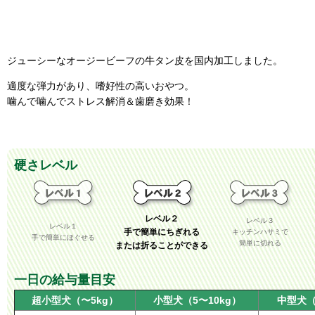
ジューシーなオージービーフの牛タン皮を国内加工しました。
適度な弾力があり、嗜好性の高いおやつ。
噛んで噛んでストレス解消＆歯磨き効果！
硬さレベル
レベル２
レベル３
レベル１
手で簡単にちぎれる
キッチンハサミで
手で簡単にほぐせる
簡単に切れる
または折ることができる
一日の給与量目安
超小型犬（〜5kg）
小型犬（5〜10kg）
中型犬（