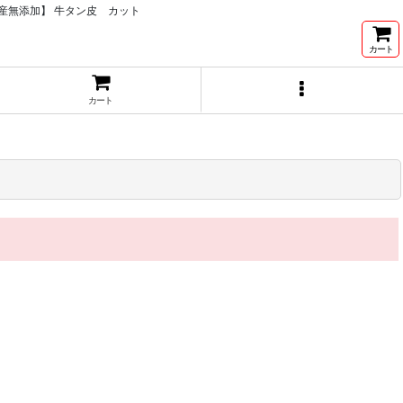
産無添加】 牛タン皮 カット
カート
カート