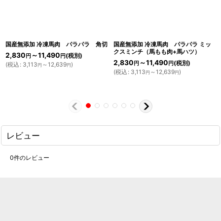
国産無添加 冷凍馬肉 パラパラ 角切
国産無添加 冷凍馬肉 パラパラ ミッ
クスミンチ（馬もも肉+馬ハツ）
2,830
～11,490
(税別)
円
円
2,830
～11,490
(税別)
円
円
(
税込
:
3,113
～12,639
)
円
円
(
税込
:
3,113
～12,639
)
円
円
レビュー
0
件のレビュー