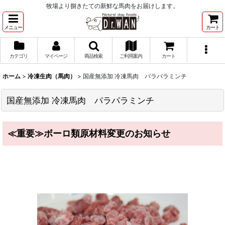
牧場より捌きたての新鮮な馬肉をお届けします。
メニュー
カート
カテゴリ
マイページ
商品検索
ご利用案内
カート
ホーム
>
冷凍生肉（馬肉）
>
国産無添加 冷凍馬肉 パラパラミンチ
国産無添加 冷凍馬肉 パラパラミンチ
≪重要≫ボーロ類原材料変更のお知らせ