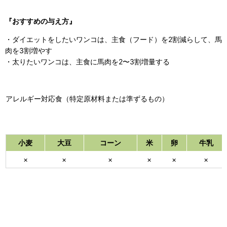
『おすすめの与え方』
・ダイエットをしたいワンコは、主食（フード）を2割減らして、馬
肉を3割増やす
・太りたいワンコは、主食に馬肉を2〜3割増量する
アレルギー対応食（特定原材料または準ずるもの）
小麦
大豆
コーン
米
卵
牛乳
×
×
×
×
×
×