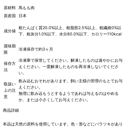
原材料
馬もも肉
原産国
日本
粗たんぱく質20.0%以上、粗脂肪2.5%以上、粗繊維0%以
成分値
下、粗灰分1.0%以下、水分80.0%以下、カロリー110kcal
賞味期
冷凍保存で約3ヶ月
限
冷凍庫で保管してください。解凍したものは速やかにお与
保存方
えください。一度解凍したものを再冷凍しないでくださ
法
い。
飲み込むおそれがあります。飼い主様の管理のもとでお与
取扱い
えください。
上の注
無理に飲み込もうとするようであれば与えるのはやめる
意
か、または小さくしてお与えください。
商品詳細
本品は天然の原料を使用しています。色・形などにバラツキがあり