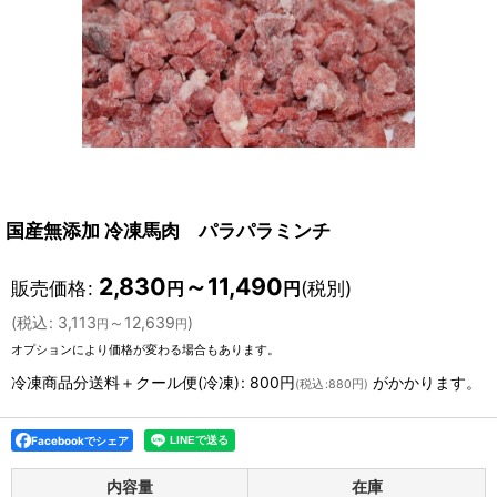
国産無添加 冷凍馬肉 パラパラミンチ
2,830
～11,490
販売価格
:
(税別)
円
円
(
税込
:
3,113
～12,639
)
円
円
オプションにより価格が変わる場合もあります。
冷凍商品分送料＋クール便(冷凍)
:
800円
がかかります。
(
税込
:
880円
)
Facebookでシェア
内容量
在庫