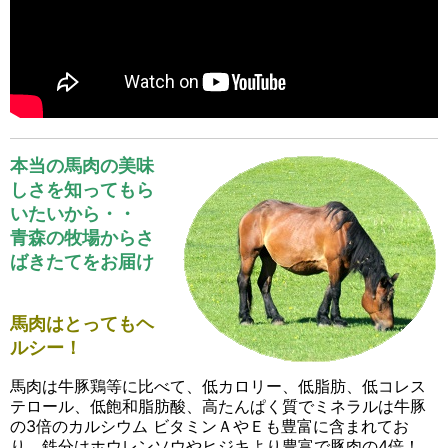
本当の馬肉の美味
しさを知ってもら
いたいから・・
青森の牧場からさ
ばきたてをお届け
馬肉はとってもヘ
ルシー！
馬肉は牛豚鶏等に比べて、低カロリー、低脂肪、低コレス
テロール、低飽和脂肪酸、高たんぱく質でミネラルは牛豚
の3倍のカルシウム ビタミンＡやＥも豊富に含まれてお
り、鉄分はホウレンソウやヒジキより豊富で豚肉の4倍！