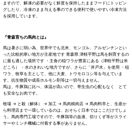
ますので、解凍の必要がなく鮮度を保持したままフードにトッピン
グしたり、冷凍のまま与える事のできる便利で使いやすい冷凍方法
を採用しています。
『青森育ちの馬肉とは』
馬は暑さに弱い為、世界中でも北米、モンゴル、アルゼンチンとい
った比較的寒い地方が主産地です 青森県 津軽平野は馬を飼育するの
に最も適した場所です ・主食の稲ワラが豊富にある（津軽平野は米
どころ） ・水のきれいな地方ですが、さらに「井戸水」を使用 ・稲
ワラ、牧草を主として、他に大麦、トウモロコシ等を与えていま
す。抗生物質や成長ホルモン剤等は一切与えません。
馬は、牛豚鶏に比べ、体温が高いので、寄生虫の心配もなく とて
も安全なお肉です。
牧場 → と殺（解体） → 加工 → 馬肉精肉店 → 馬肉料亭と、生産か
ら料理店まで一環しているのは、おそらく日本ではここだけでしょ
う。馬肉専門工場ですので、牛豚鶏等の血液、切りくず等がスライ
サーやミンチ機械に付着する事がありません。