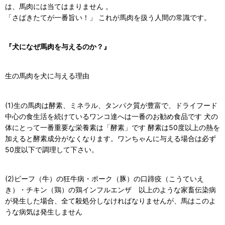
は、馬肉には当てはまりません 。
「さばきたてが一番旨い！」 これが馬肉を扱う人間の常識です。
『犬になぜ馬肉を与えるのか？』
生の馬肉を犬に与える理由
(1)生の馬肉は酵素、ミネラル、タンパク質が豊富で、ドライフード
中心の食生活を続けているワンコ達へは一番のお勧め食品です 犬の
体にとって一番重要な栄養素は「酵素」です 酵素は50度以上の熱を
加えると酵素成分がなくなります。ワンちゃんに与える場合は必ず
50度以下で調理して下さい。
(2)ビーフ（牛）の狂牛病・ポーク（豚）の口蹄疫（こうていえ
き）・チキン（鶏）の鶏インフルエンザ 以上のような家畜伝染病
が発生した場合、全て殺処分しなければなりませんが、馬はこのよ
うな病気は発生しません