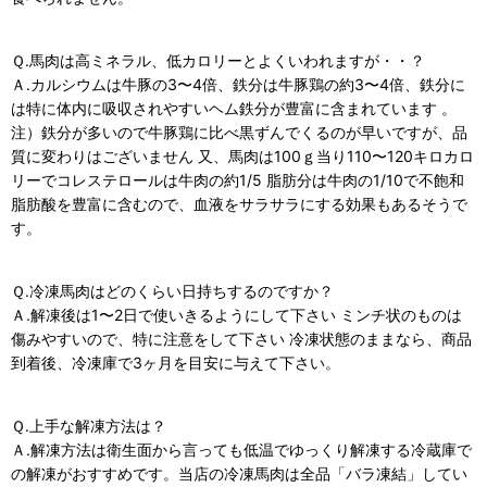
Ｑ.馬肉は高ミネラル、低カロリーとよくいわれますが・・？
Ａ.カルシウムは牛豚の3〜4倍、鉄分は牛豚鶏の約3〜4倍、鉄分に
は特に体内に吸収されやすいヘム鉄分が豊富に含まれています 。
注）鉄分が多いので牛豚鶏に比べ黒ずんでくるのが早いですが、品
質に変わりはございません 又、馬肉は100ｇ当り110〜120キロカロ
リーでコレステロールは牛肉の約1/5 脂肪分は牛肉の1/10で不飽和
脂肪酸を豊富に含むので、血液をサラサラにする効果もあるそうで
す。
Ｑ.冷凍馬肉はどのくらい日持ちするのですか？
Ａ.解凍後は1〜2日で使いきるようにして下さい ミンチ状のものは
傷みやすいので、特に注意をして下さい 冷凍状態のままなら、商品
到着後、冷凍庫で3ヶ月を目安に与えて下さい。
Ｑ.上手な解凍方法は？
Ａ.解凍方法は衛生面から言っても低温でゆっくり解凍する冷蔵庫で
の解凍がおすすめです。当店の冷凍馬肉は全品「バラ凍結」してい