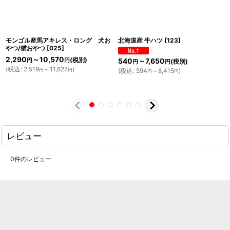
モンゴル産馬アキレス・ロング 犬お
北海道産 牛ハツ
[
123
]
やつ/猫おやつ
[
025
]
2,290
～10,570
(税別)
540
～7,650
円
円
(税別)
円
円
(
税込
:
2,519
～11,627
)
(
税込
:
594
～8,415
)
円
円
円
円
レビュー
0
件のレビュー