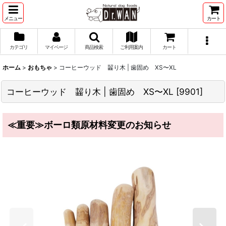
メニュー
カート
カテゴリ
マイページ
商品検索
ご利用案内
カート
ホーム
>
おもちゃ
>
コーヒーウッド 齧り木 | 歯固め XS〜XL
コーヒーウッド 齧り木 | 歯固め XS〜XL
[
9901
]
≪重要≫ボーロ類原材料変更のお知らせ