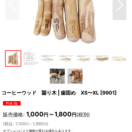
コーヒーウッド 齧り木 | 歯固め XS〜XL
[
9901
]
1,000
～1,800
販売価格
:
(税別)
円
円
(
税込
:
1,100
～1,980
)
円
円
オプションにより価格が変わる場合もあります。