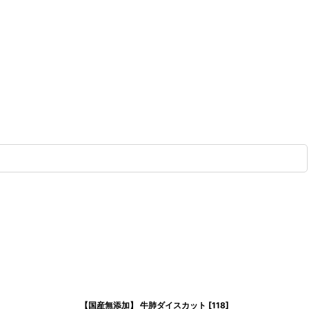
【国産無添加】 牛肺ダイスカット
[
118
]