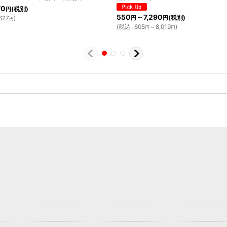
70
(税別)
円
550
～7,290
(税別)
627
)
円
円
円
(
税込
:
605
～8,019
)
円
円