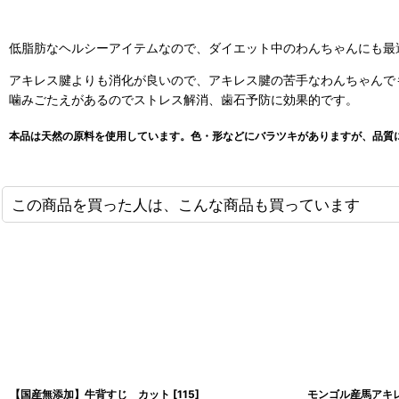
低脂肪なヘルシーアイテムなので、ダイエット中のわんちゃんにも最
アキレス腱よりも消化が良いので、アキレス腱の苦手なわんちゃんで
噛みごたえがあるのでストレス解消、歯石予防に効果的です。
本品は天然の原料を使用しています。色・形などにバラツキがありますが、品質
この商品を買った人は、こんな商品も買っています
【国産無添加】牛背すじ カット
[
115
]
モンゴル産馬アキ