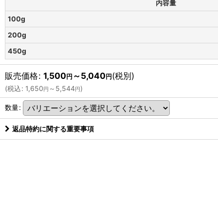
内容量
100g
200g
450g
販売価格
:
1,500
～5,040
(税別)
円
円
(
税込
:
1,650
～5,544
)
円
円
数量
:
返品特約に関する重要事項