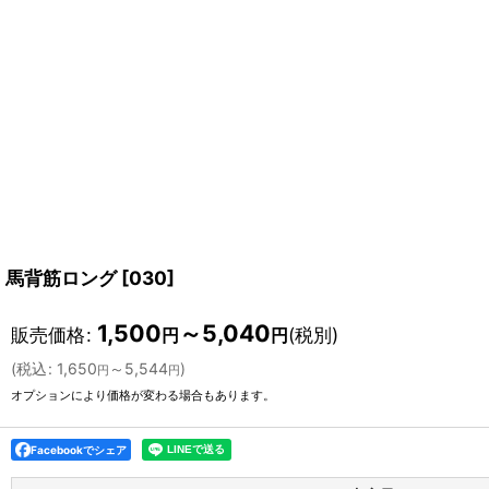
馬背筋ロング
[
030
]
1,500
～5,040
販売価格
:
(税別)
円
円
(
税込
:
1,650
～5,544
)
円
円
オプションにより価格が変わる場合もあります。
Facebookでシェア