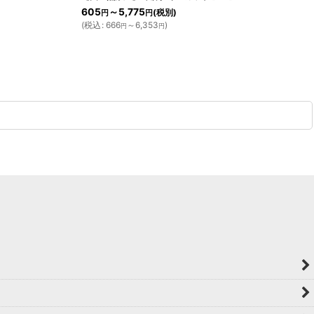
605
～5,775
(税別)
円
円
(
税込
:
666
～6,353
)
円
円