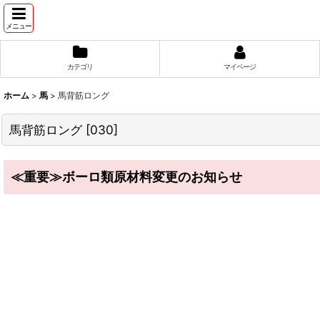
メニュー
カテゴリ
マイページ
ホーム
>
馬
>
馬背筋ロング
馬背筋ロング
[
030
]
≪重要≫ボーロ類原材料変更のお知らせ