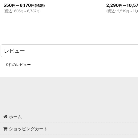
550
～6,170
2,290
～10,5
(税別)
円
円
円
(
税込
:
605
～6,787
)
(
税込
:
2,519
～11,
円
円
円
レビュー
0
件のレビュー
ホーム
ショッピングカート