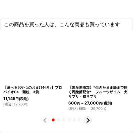
この商品を買った人は、こんな商品も買っています
【選べるおやつのおまけ付き♪】プロ
【国産無添加】*生きたまま腸まで届
バイオCa 顆粒 3袋
く乳酸菌配合* フルーツザイム 犬
サプリ・猫サプリ
11,145
(税別)
円
600
～27,000
(税別)
円
円
(
税込
:
12,260
)
円
(
税込
:
660
～29,700
)
円
円