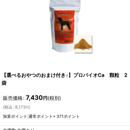
【選べるおやつのおまけ付き♪】プロバイオCa 顆粒 2
袋
7,430
販売価格
:
(税別)
円
(
税込
:
8,173
)
円
加算ポイント:通常ポイント+ 371ポイント