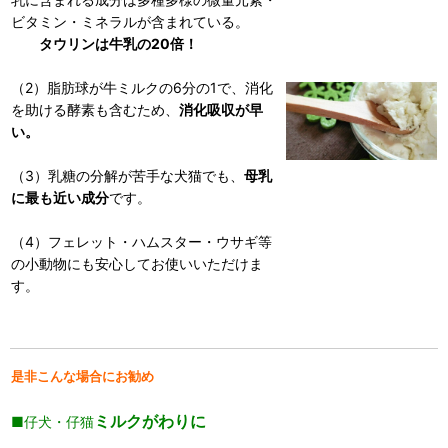
ビタミン・ミネラルが含まれている。
タウリンは牛乳の20倍！
（2）脂肪球が牛ミルクの6分の1で、消化
を助ける酵素も含むため、
消化吸収が早
い。
（3）乳糖の分解が苦手な犬猫でも、
母乳
に最も近い成分
です。
（4）フェレット・ハムスター・ウサギ等
の小動物にも安心してお使いいただけま
す。
是非こんな場合にお勧め
ミルクがわりに
■仔犬・仔猫