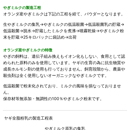
やぎミルクの製造工程
オランダ産やぎミルクは下記の工程を経て、パウダーとなります。
生やぎミルクの集乳→やぎミルクの低温殺菌→低温殺菌乳の貯蔵→
低温殺菌→脱水→貯蔵したミルクを煮沸→噴霧乾燥→やぎミルク粉
末を貯蔵→25キロパックに袋詰め→出荷
オランダ産やぎミルクの特徴
やぎの飼料は、遺伝子組み換えもイオン化もしない、食用として認
められた原料のみを使用しています。ヤギの生育の為に抗生物質や
成長ホルモン剤の使用も行っておりません。飼育段階から、農薬や
殺虫剤は全く使用しないオーガニックなやぎミルクです。
低温殺菌で粉末化されており、ミルクの風味を損なっておりませ
ん。
保存材等無添加・無調性の100％やぎミルク粉末です。
ヤギ全脂粉乳の製造工程表
やぎミルク原乳の集乳