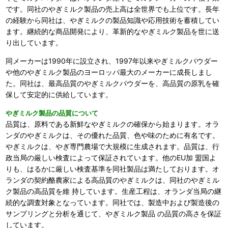
です。同社のやぎミルク製品の売上高は全世界でも上位です。長年
の経験から同社は、やぎミルクの製品知識や応用技術を蓄積してい
ます。継続的な商品開発により、革新的なやぎミルク製品を世に送
り出しています。
同メーカーは1990年に設立され、1997年以来やぎミルクパウダー
や他のやぎミルク製品のヨーロッパ最大のメーカーに成長しまし
た。同社は、最高品質のやぎミルクパウダーを、高品質の原乳を確
保して安定的に供給しています。
やぎミルク製品の品質について
品質は、原料である新鮮なやぎミルクの確保から始まります。オラ
ンダのやぎミルクは、その優れた品質、色や味のために有名です。
やぎミルクは、やぎ専門農場で大規模に生成されます。品質は、行
政当局の厳しい検査によって保証されています。他のEU加 盟国よ
りも、はるかに厳しい検査基準を同社製品は満たしております。オ
ランダの契約酪農家による高品質のやぎミルクは、同社のやぎミル
ク製品の高品質を維 持しています。生産工程は、オランダ当局の継
続的な調査対象となっています。同社では、製造中および製造後の
サンプリングと分析を通じて、やぎミルク製品 の品質の高さを保証
しています。