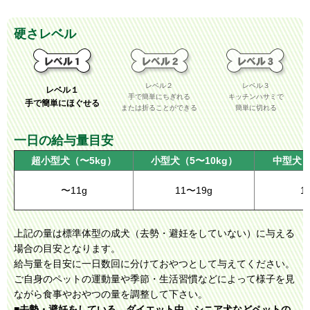
硬さレベル
レベル２
レベル３
レベル１
手で簡単にちぎれる
キッチンハサミで
手で簡単にほぐせる
または折ることができる
簡単に切れる
一日の給与量目安
超小型犬（〜5kg）
小型犬（5〜10kg）
中型犬（
11〜19g
1
〜11g
上記の量は標準体型の成犬（去勢・避妊をしていない）に与える
場合の目安となります。
給与量を目安に一日数回に分けておやつとして与えてください。
ご自身のペットの運動量や季節・生活習慣などによって様子を見
ながら食事やおやつの量を調整して下さい。
■去勢・避妊をしている、ダイエット中、シニア犬などペットの