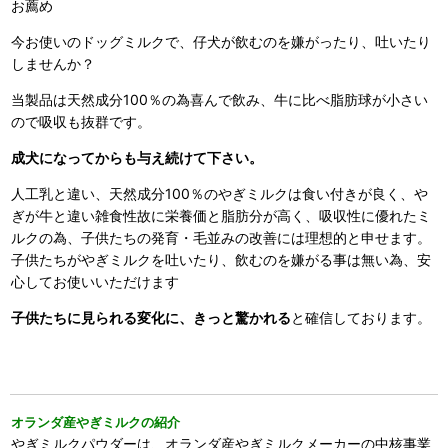
お薦め
今お使いのドッグミルクで、仔犬が飲むのを嫌がったり、吐いたり
しませんか？
当製品は天然成分100％の為喜んで飲み、牛に比べ脂肪球が小さい
ので吸収も抜群です。
成犬になってからも与え続けて下さい。
人工乳と違い、天然成分100％のやぎミルクは食い付きが良く、や
ぎが牛と違い雑食性故に栄養価と脂肪分が高く、吸収性に優れたミ
ルクの為、子供たちの発育・毛並みの改善には理想的と申せます。
子供たちがやぎミルクを吐いたり、飲むのを嫌がる事は無い為、安
心してお使いいただけます
子供たちに見られる変化に、きっと驚かれる
と確信しております。
オランダ産やぎミルクの紹介
やぎミルクパウダーは、オランダ産やぎミルクメーカーの中核事業