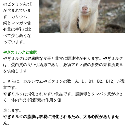
のビタミンAとD
が含まれていま
す。カリウム、
銅とマンガン含
有量は牛乳に比
べて少し高くな
っています。
やぎのミルクと健康
やぎミルクは健康的な食事と非常に関連性が有ります。
やぎ
ミルク
は、蛋白質の良い供給源であり、必須アミノ酸の多数の栄養所要量
を供給します
。さらに、カルシウムやビタミンの数（A、D、B1、B2、B12）が豊
富です。
やぎ
ミルクは消化されやすい食品です。脂肪球とタンパク質が小さ
く、体内?で消化酵素の作用を促
進します。
やぎミルクの脂肪は容易に消化されるため、太る心配がありませ
ん。