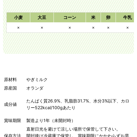
小麦
大豆
コーン
米
卵
牛乳
×
×
×
×
×
×
原材料
やぎミルク
原産国
オランダ
たんぱく質26.9%、乳脂肪31.7%、水分3%以下、カロ
成分値
リー522kcal/100gあたり
賞味期限
製造より1年（未開封時）
直射日光を避けて涼しい場所で保管して下さい。
保存方法
開封後は冷蔵庫で保管し、賞味期限にかかわらずお早