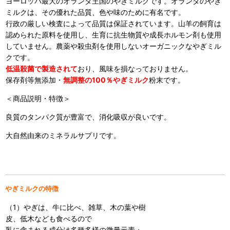
ヨーロッパ最大のオランダ王国のやぎミルクです。オランダのやぎ
ミルクは、その優れた品質、色や味のために有名です。
行政の厳しい検査によって品質は保証されています。山羊の飼育は
認められた原料を使用し、生育に抗生物質や成長ホルモン剤も使用
していません。農薬や殺虫剤を使用しないオーガニックなやぎミル
クです。
低温殺菌で製造されて
おり、風味を損なっておりません。
保存剤等無添加・
無調整の100％やぎミルク
粉末です。
＜商品説明・特徴＞
良質のタンパク質が豊富で、消化吸収が良いです。
大自然由来のミネラルサプリです。
やぎミルクの特徴
（1）やぎは、牛に比べ、雑草、木の葉や樹
皮、低木なども食べるので
乳に含まれる成分は多種多様の微量元素・