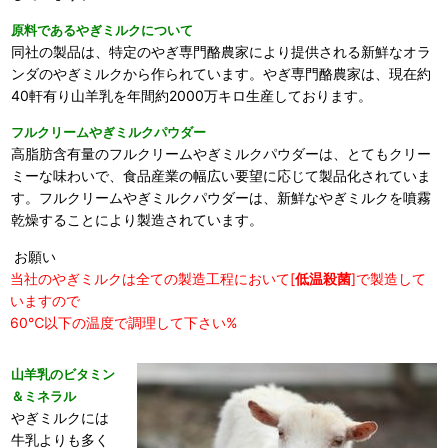
原料であるやぎミルクについて
同社の製品は、特定のやぎ専門酪農家により提供される新鮮なオラ
ンダのやぎミルクから作られています。やぎ専門酪農家は、現在約
40軒有り山羊乳を年間約2000万キロ生産しております。
フルクリームやぎミルクパウダー
高脂肪含有量のフルクリームやぎミルクパウダーは、とてもクリー
ミーな味わいで、食品産業の幅広い要望に応じて製品化されていま
す。フルクリームやぎミルクパウダーは、新鮮なやぎミルクを噴霧
乾燥することにより製造されています。
お願い
当社のやぎミルクは全ての製造工程において[
低温殺菌
]で製造して
いますので
60℃以下の温度で調理して下さい%
山羊乳のビタミン
＆ミネラル
やぎミルクには
牛乳よりも多く