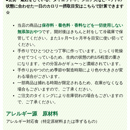
状態に合わせた一日のカロリー摂取目安はこちらで計算できます
☆
当店の商品は
保存料・着色料・香料などを一切使用しない
無添加おやつ
です。開封後はきちんと封をして冷蔵庫で保
管してください。また1ヶ月〜1ヶ月半を目安に使い切って
ください。
手作りでひとつひとつ丁寧に作っています。じっくり乾燥
させてつくっているため、生肉の状態の約1/5程度の重さ
になります。その分旨みがギュ〜っと濃縮されています。
手作りおやつのため季節や製造時期により色や大きさが変
わる場合がございます。
一部商品は捕れる時期が限定されるため、在庫がなくなる
場合もございますので、ご了承ください。
ご注文のタイミングにより在庫切れの場合もございますの
で、ご了承ください。
アレルギー源 原材料
アレルギー対応食（特定原材料または準ずるもの）