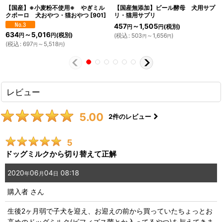
【国産】※小麦粉不使用※ やぎミル
【国産無添加】ビール酵母 犬用サプ
クボーロ 犬おやつ・猫おやつ
[
901
]
リ・猫用サプリ
457
～1,505
(税別)
円
円
634
～5,016
(税別)
(
税込
:
503
～1,656
)
円
円
円
円
(
税込
:
697
～5,518
)
円
円
レビュー
5.00
2
件のレビュー
5
ドッグミルクから切り替えて正解
2020
06
04
08:18
年
月
日
購入者
さん
生後2ヶ月弱で子犬を迎え、お迎えの前から買っていたちょっとお
高めのドッグミルク(ビフィズス菌とか入ってるやつ)を与えてきま