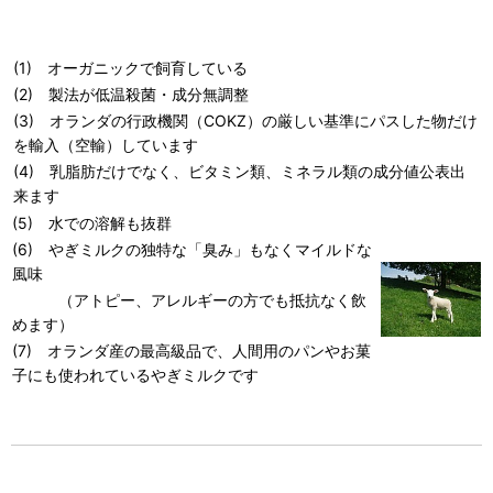
(1) オーガニックで飼育している
(2) 製法が低温殺菌・成分無調整
(3) オランダの行政機関（COKZ）の厳しい基準にパスした物だけ
を輸入（空輸）しています
(4) 乳脂肪だけでなく、ビタミン類、ミネラル類の成分値公表出
来ます
(5) 水での溶解も抜群
(6) やぎミルクの独特な「臭み」もなくマイルドな
風味
（アトピー、アレルギーの方でも抵抗なく飲
めます）
(7) オランダ産の最高級品で、人間用のパンやお菓
子にも使われているやぎミルクです