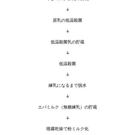
↓
原乳の低温殺菌
↓
低温殺菌乳の貯蔵
↓
低温殺菌
↓
練乳になるまで脱水
↓
エバミルク（無糖練乳）の貯蔵
↓
噴霧乾燥で粉ミルク化