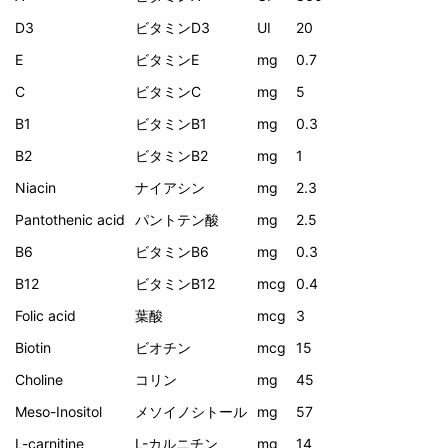
D3
ビタミンD3
UI
20
E
ビタミンE
mg
0.7
C
ビタミンC
mg
5
B1
ビタミンB1
mg
0.3
B2
ビタミンB2
mg
1
Niacin
ナイアシン
mg
2.3
Pantothenic acid
パントテン酸
mg
2.5
B6
ビタミンB6
mg
0.3
B12
ビタミンB12
mcg
0.4
Folic acid
葉酸
mcg
3
Biotin
ビオチン
mcg
15
Choline
コリン
mg
45
Meso-Inositol
メソイノシトール
mg
57
L-carnitine
L-カルニチン
mg
14