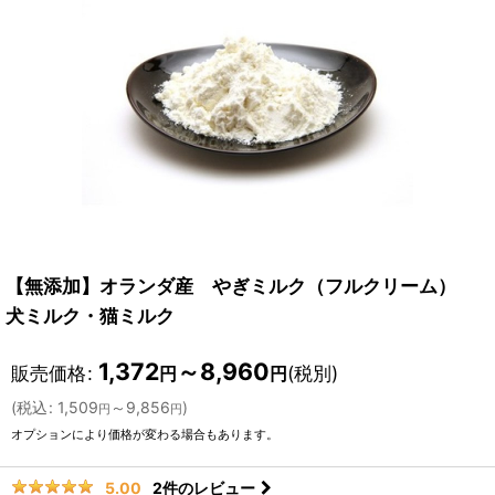
【無添加】オランダ産 やぎミルク（フルクリーム）
犬ミルク・猫ミルク
1,372
～8,960
販売価格
:
(税別)
円
円
(
税込
:
1,509
～9,856
)
円
円
オプションにより価格が変わる場合もあります。
2
件のレビュー
5.00