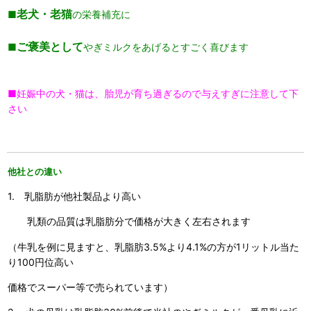
老犬・老猫
■
の栄養補充に
ご褒美として
■
やぎミルクをあげるとすごく喜びます
■妊娠中の犬・猫は、胎児が育ち過ぎるので与えすぎに注意して下
さい
他社との違い
1. 乳脂肪が他社製品より高い
乳類の品質は乳脂肪分で価格が大きく左右されます
（牛乳を例に見ますと、乳脂肪3.5%より4.1%の方が1リットル当た
り100円位高い
価格でスーパー等で売られています）