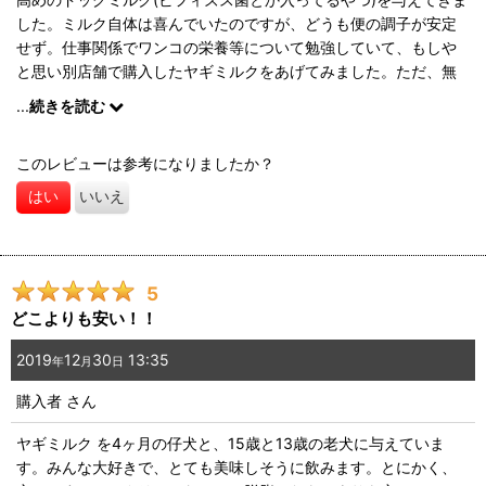
した。ミルク自体は喜んでいたのですが、どうも便の調子が安定
せず。仕事関係でワンコの栄養等について勉強していて、もしや
と思い別店舗で購入したヤギミルクをあげてみました。ただ、無
添加・無調整のものはなかなかなく、あってもかなり高額。結
...
続きを読む
果、ここにたどり着きました。栄養は豊富なのに肥満の原因には
なりにくく、かつ匂いも味も気に入った様子で、何より便が落ち
このレビューは参考になりましたか？
着きました。アトピーを発症した実家のワンコにもプレゼントし
ました。
はい
いいえ
ネットの研究結果に、乳脂肪は摂った方が痩せるとあり(この店舗
とは関係のないページです)、さらにヤギミルクはミネラルなどの
栄養素も多く、私は食事がかなり偏っていて、胃腸も弱いので下
痢の改善と胃の粘膜保護も期待して飲んでます。(ただ、他社のも
5
のより独特な匂いは少ないとはいえ、ミルクだけでは苦手な味だ
どこよりも安い！！
ったので、毎朝カフェオレにして飲んでます)
2019
12
30
13:35
年
月
日
とりあえずワンコも私も少なくともしばらくはお世話になりたい
購入者
さん
と思います。(このお値段なら負担なく続けられます)
ヤギミルク を4ヶ月の仔犬と、15歳と13歳の老犬に与えていま
す。みんな大好きで、とても美味しそうに飲みます。とにかく、