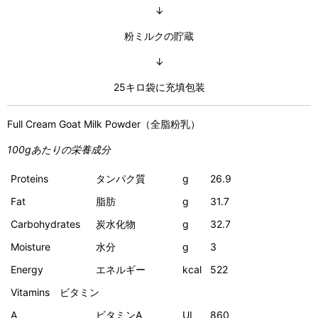
↓
粉ミルクの貯蔵
↓
25キロ袋に充填包装
Full Cream Goat Milk Powder（全脂粉乳）
100gあたりの栄養成分
Proteins
タンパク質
g
26.9
Fat
脂肪
g
31.7
Carbohydrates
炭水化物
g
32.7
Moisture
水分
g
3
Energy
エネルギー
kcal
522
Vitamins ビタミン
A
ビタミンA
UI
860