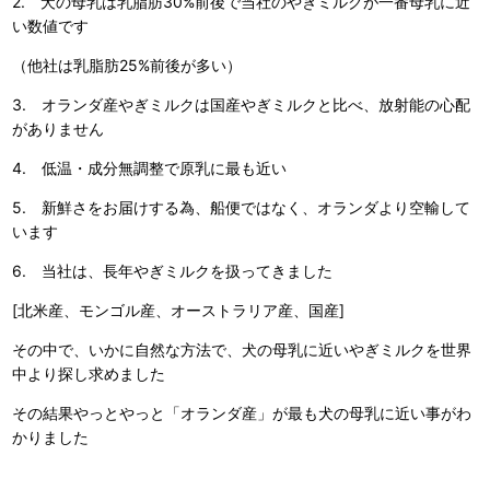
2. 犬の母乳は乳脂肪30%前後で当社のやぎミルクが一番母乳に近
い数値です
（他社は乳脂肪25%前後が多い）
3. オランダ産やぎミルクは国産やぎミルクと比べ、放射能の心配
がありません
4. 低温・成分無調整で原乳に最も近い
5. 新鮮さをお届けする為、船便ではなく、オランダより空輸して
います
6. 当社は、長年やぎミルクを扱ってきました
[北米産、モンゴル産、オーストラリア産、国産]
その中で、いかに自然な方法で、犬の母乳に近いやぎミルクを世界
中より探し求めました
その結果やっとやっと「オランダ産」が最も犬の母乳に近い事がわ
かりました