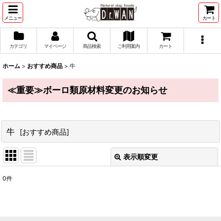
メニュー
カート
カテゴリ
マイページ
商品検索
ご利用案内
カート
ホーム
>
おすすめ商品
>
牛
≪重要≫ボーロ類原材料変更のお知らせ
牛
[
おすすめ商品
]
表示順変更
閉じる
0
件
表示数
:
並び順
: